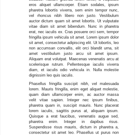
eros aliquet ullamcorper. Etiam sodales, ipsum
pharetra lobortis viverra, sem enim tempor nunc,
vel rhoncus nibh libero non justo. Vestibulum
auctor dictum quam sit amet lobortis. Ut vulputate
vitae diam sit amet bibendum. Nunc in pharetra
erat, nec iaculis ex. Cras posuere orci sem, tempor
fringilla ipsum vehicula sit amet. Lorem ipsum dolor
sit amet, consectetur adipiscing elit. Ut lobortis, leo
non accumsan convallis, elit orci blandit urna, sit
amet vestibulum justo arcu sit amet ipsum.
Aliquam erat volutpat. Maecenas venenatis arcu at
scelerisque rutrum. Pellentesque iaculis viverra
diam, et iaculis odio vehicula in. Nulla molestie
dignissim leo quis iaculis.
Phasellus fringilla suscipit nibh, vel malesuada
lorem. Mauris fringilla, enim eget aliquet molestie,
quam diam ullamcorper enim, ac auctor massa
velit vitae sapien. Integer nec ipsum finibus,
pharetra quam in, suscipit mauris. Nunc placerat
lorem iaculis, sagittis purus at, aliquam ipsum.
Quisque a erat faucibus, venenatis augue sed,
pharetra enim. Integer in dapibus risus.
Suspendisse risus mauris, dictum in pharetra a,
consectetur sit amet leo. Phasellus ut purus non