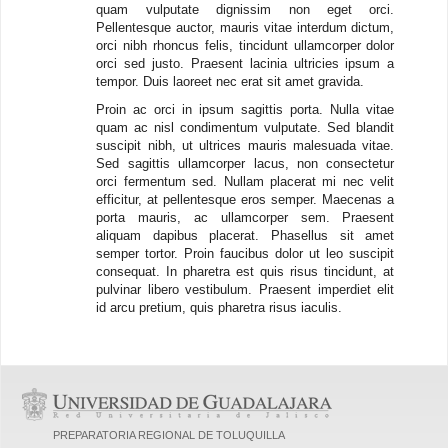
quam vulputate dignissim non eget orci.
Pellentesque auctor, mauris vitae interdum dictum,
orci nibh rhoncus felis, tincidunt ullamcorper dolor
orci sed justo. Praesent lacinia ultricies ipsum a
tempor. Duis laoreet nec erat sit amet gravida.
Proin ac orci in ipsum sagittis porta. Nulla vitae
quam ac nisl condimentum vulputate. Sed blandit
suscipit nibh, ut ultrices mauris malesuada vitae.
Sed sagittis ullamcorper lacus, non consectetur
orci fermentum sed. Nullam placerat mi nec velit
efficitur, at pellentesque eros semper. Maecenas a
porta mauris, ac ullamcorper sem. Praesent
aliquam dapibus placerat. Phasellus sit amet
semper tortor. Proin faucibus dolor ut leo suscipit
consequat. In pharetra est quis risus tincidunt, at
pulvinar libero vestibulum. Praesent imperdiet elit
id arcu pretium, quis pharetra risus iaculis.
PREPARATORIA REGIONAL DE TOLUQUILLA