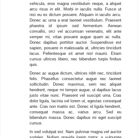
vehicula, eros magna vestibulum neque, a aliquet
arcu risus in elit. Morbi in iaculis nulla. Fusce ut
nisi eu ex dictum posuere. Aliquam in iaculis arcu.
Donec ac urna a erat laoreet vestibulum. Praesent
pharetra id ipsum sed fermentum. Aenean
convallis, orci vel accumsan venenatis, elit ante
semper mi, vitae posuere augue quam ac nulla.
Donec dapibus porttitor auctor. Suspendisse est
sapien, posuere in malesuada at, ultricies tincidunt
lacus. Pellentesque sit amet nisl mauris. Etiam
cursus ultrices libero, nec bibendum turpis finibus
quis.
Donec ac augue dictum, ultrices nibh nec, tincidunt
felis. Phasellus consectetur augue nec laoreet
sollicitudin. Donec maximus, sem nec aliquet
hendrerit, neque mi tempor augue, ut dapibus lacus
justo vitae nunc. Praesent vel suscipit urna. Cras
dolor ligula, lacinia vel lorem ut, egestas consequat
ante. Cras non mattis est. Donec id ligula hendrerit,
consequat massa ac, varius arcu. Sed eu
bibendum massa. Donec dapibus mi eget suscipit
cursus.
In sed volutpat est. Nam pulvinar magna vel auctor
sodales. Nullam gravida lorem tortor, a vulputate