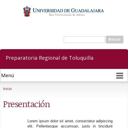
Pasar al
contenido
principal
Buscar
Formulario de búsqueda
Preparatoria Regional de Toluquilla
Se encuentra usted aquí
Inicio
Presentación
Lorem ipsum dolor sit amet, consectetur adipiscing
elit. Pellentesque accumsan, justo in tincidunt