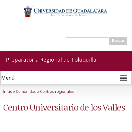
Pasar al
contenido
principal
Buscar
Formulario de búsqueda
Preparatoria Regional de Toluquilla
Se encuentra usted aquí
Inicio
»
Comunidad
»
Centros regionales
Centro Universitario de los Valles