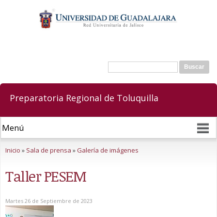
Pasar al
contenido
principal
Buscar
Formulario de búsqueda
Preparatoria Regional de Toluquilla
Se encuentra usted aquí
Inicio
»
Sala de prensa
»
Galería de imágenes
Taller PESEM
Martes 26 de Septiembre de 2023