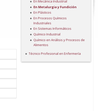
En Mecánica Industrial
En Metalurgia y Fundición
En Plásticos
En Procesos Químicos
Industriales
En Sistemas Informáticos
Químico Industrial
Químico en Análisis y Procesos de
Alimentos
Técnico Profesional en Enfermería
a lengua,
petencias
o técnico
idiana, la