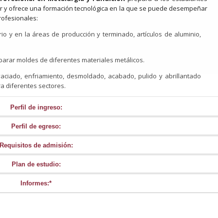
ior y ofrece una formación tecnológica en la que se puede desempeñar
rofesionales:
rio y en la áreas de producción y terminado, artículos de aluminio,
parar moldes de diferentes materiales metálicos.
aciado, enfriamiento, desmoldado, acabado, pulido y abrillantado
a diferentes sectores.
Perfil de ingreso:
Perfil de egreso:
d lectora, integrarse a la cultura escrita, comunicarse en más de un
Requisitos de admisión:
ia y Fundición
reúne los conocimientos que ponen en acción las com
Plan de estudio:
 las competencias profesionales (administración de la producción; dibuj
 metalúrgicos) para movilizar los aprendizajes a situaciones de la vida cot
Informes:*
Segundo ciclo (2° semestre)
Horario de atención en SEMS:
Interpretación de planos