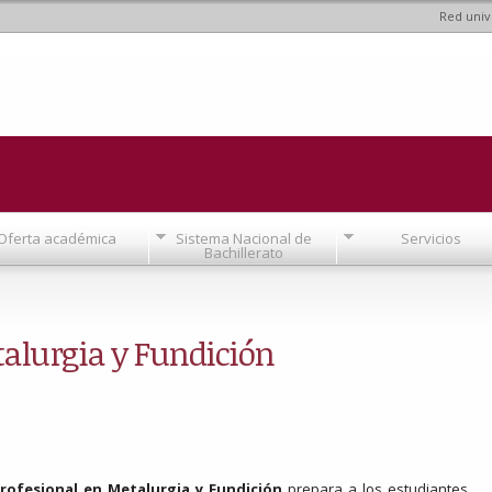
Red univ
Pasar al
contenido
principal
Oferta académica
Sistema Nacional de
Servicios
Bachillerato
talurgia y Fundición
ofesional en Metalurgia y Fundición
prepara a los estudiantes