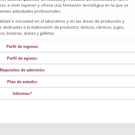
eso a nivel superior y ofrece una formación tecnológica en la que se
entes actividades profesionales:
calidad e inocuidad en el laboratorio y en las áreas de producción y
edicadas a la elaboración de productos: lácticos, cárnicos, jugos,
os, botanas, dulces y galletas
Perfil de ingreso:
Perfil de egreso:
d lectora, integrarse a la cultura escrita, comunicarse en más de un
Requisitos de admisión:
lisis y Procesos de Alimentos
reúne los conocimientos que ponen en a
Plan de estudio:
untamente con las competencias profesionales
(
procesos de alimentos; an
control de calidad e inocuidad de alimentos
)
para movilizar los apren
Informes:*
l mundo del trabajo.
Segundo ciclo (2° semestre)
Horario de atención en SEMS:
Learning English
8:00 a 18:00 hrs de lunes a viernes
Operaciones básicas de laboratorio
tes grado superior).
Cálculos y ecuaciones químicas