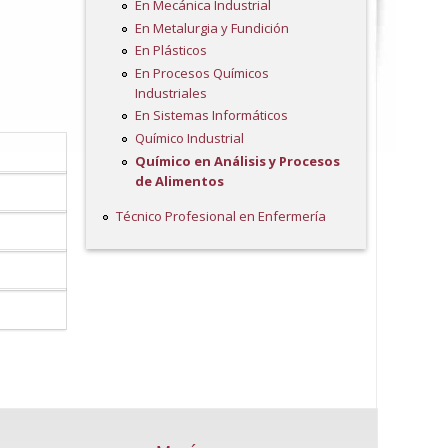
En Mecánica Industrial
En Metalurgia y Fundición
En Plásticos
En Procesos Químicos
Industriales
En Sistemas Informáticos
Químico Industrial
Químico en Análisis y Procesos
de Alimentos
Técnico Profesional en Enfermería
a lengua,
cción las
álisis de
dizajes a