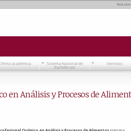
Red univ
Pasar al
contenido
principal
Oferta académica
Sistema Nacional de
Servicios
Bachillerato
o en Análisis y Procesos de Alimen
rofesional Químico en Análisis y Procesos de Alimentos
prepara