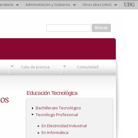
ersitaria
Administración y Gobierno
Otros sitios UdeG
Formulario de búsqueda
Buscar
Sala de prensa
Comunidad
Educación Tecnológica
tos
Bachillerato Tecnológico
Tecnólogo Profesional
En Electricidad Industrial
En Informática